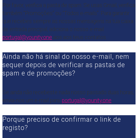
Por favor, verifica a pasta de spam. Se usas Gmail, verifica
também “Promoções” ou “Todos e-mails”. Para garantir
que recebes sempre as nossas mensagens na tua caixa
de entrada principal, adiciona o nosso e-mail
portugal@younity.one
aos aos teus contatos.
Ainda não há sinal do nosso e-mail, nem
sequer depois de verificar as pastas de
spam e de promoções?
Se ainda não recebeste nada nosso passado duas horas,
envia-nos um e-mail para:
portugal@younity.one
.
Porque preciso de confirmar o link de
registo?